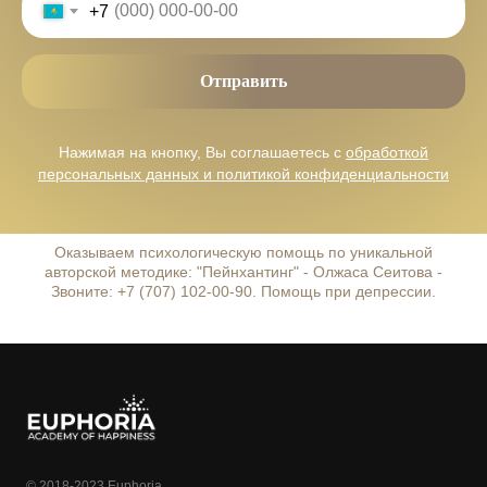
+7
Отправить
Нажимая на кнопку, Вы соглашаетесь с
обработкой
персональных данных и политикой конфиденциальности
Оказываем психологическую помощь по уникальной
авторской методике: "Пейнхантинг" - Олжаса Сеитова -
Звоните: +7 (707) 102-00-90. Помощь при депрессии.
© 2018-2023 Euphoria