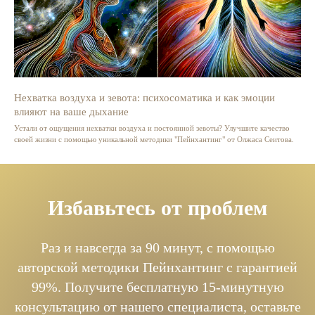
Нехватка воздуха и зевота: психосоматика и как эмоции
влияют на ваше дыхание
Устали от ощущения нехватки воздуха и постоянной зевоты? Улучшите качество
своей жизни с помощью уникальной методики "Пейнхантинг" от Олжаса Сеитова.
Избавьтесь от проблем
Раз и навсегда за 90 минут, с помощью
авторской методики Пейнхантинг с гарантией
99%. Получите бесплатную 15-минутную
консультацию от нашего специалиста, оставьте