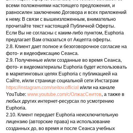
всеми положениями настоящего предложения, и
равносилен заключению Договора и всех приложений
к нему. В связи с вышеизложенным, внимательно
прочитайте текст настоящей Публичной Оферты.
Если Вы не согласны с каким-либо пунктом, Euphoria
предлагает Вам отказаться от Акцепта оферты.
2.8. Клиент дает полное и безоговорочное согласие на
фото- и видеофиксацию Сеанса.
2.9. Полученные и/или созданные во время Сеанса,
фото- и видеоматериалы Euphoria будет использовать
в маркетинговых целях Euphoria с публикацией на
Сайте, и/или странице социальной сети Инстаграм
https://instagram.com/seitov.official
и/или на канале
YouTube:
www.youtube.com/c/ОлжасСеитов
, а также в
любых других интернет-ресурсах по усмотрению
Euphoria.
2.10. Клиент передает Euphoria неисключительную
лицензию (авторские права) на использование
созданных до, во время и после Сеанса учебных