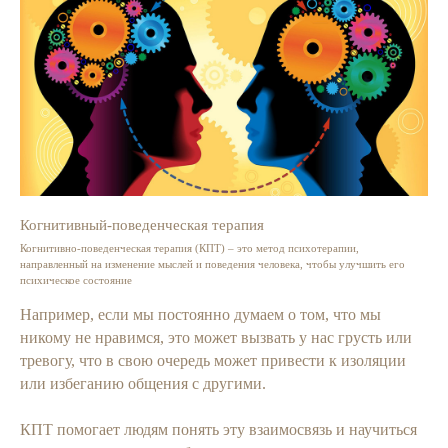
Когнитивный-поведенческая терапия
Когнитивно-поведенческая терапия (КПТ) – это метод психотерапии,
направленный на изменение мыслей и поведения человека, чтобы улучшить его
психическое состояние
Например, если мы постоянно думаем о том, что мы
никому не нравимся, это может вызвать у нас грусть или
тревогу, что в свою очередь может привести к изоляции
или избеганию общения с другими.
КПТ помогает людям понять эту взаимосвязь и научиться