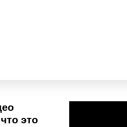
део
 что это