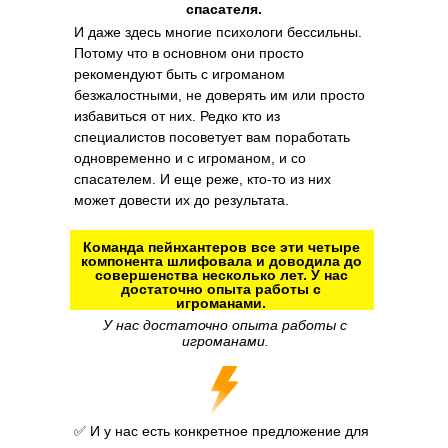
спасателя.
И даже здесь многие психологи бессильны.
Потому что в основном они просто
рекомендуют быть с игроманом
безжалостными, не доверять им или просто
избавиться от них. Редко кто из
специалистов посоветует вам поработать
одновременно и с игроманом, и со
спасателем. И еще реже, кто-то из них
может довести их до результата.
Команда пейнхантеров все эти четыре
компонента шлифовала и доводила до
совершенства несколько лет. У нас
достаточно опыта работы с
игроманами.
У нас достаточно опыта работы с
игроманами.
✅ И у нас есть конкретное предложение для