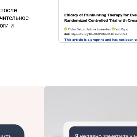
и после
ачительное
оги и