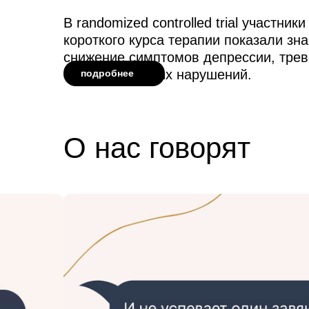
В randomized controlled trial участник
короткого курса терапии показали зн
снижение симптомов депрессии, трев
функциональных нарушений.
подробнее
О нас говорят