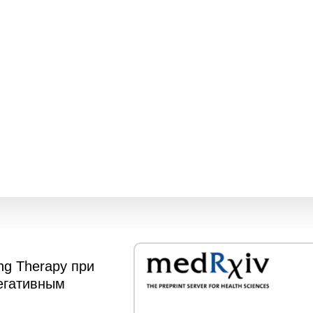
ng Therapy при
егативным